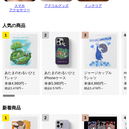
スマホ
アクリルグッズ
インテリア
アクセサリー
人気の商品
あたまのわるいひと
あたまのわるいひと
ジャージカップル
me
Tシャツ
iPhoneケース
Tシャツ
T
本体4,980円～
本体5,980円～
本体4,980円～
本体
税込5,478円～
税込6,578円～
税込5,478円～
税込
新着商品