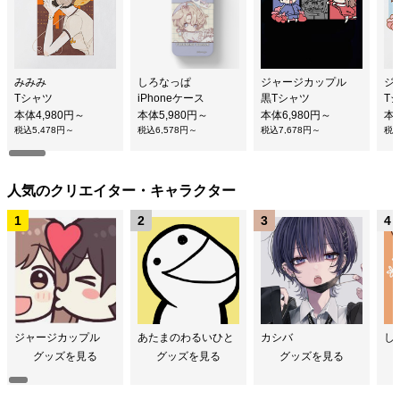
みみみ
しろなっぱ
ジャージカップル
ジ
Tシャツ
iPhoneケース
黒Tシャツ
T
本体4,980円～
本体5,980円～
本体6,980円～
本体
税込5,478円～
税込6,578円～
税込7,678円～
税込
人気のクリエイター・キャラクター
ジャージカップル
あたまのわるいひと
カシバ
し
グッズを見る
グッズを見る
グッズを見る