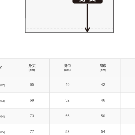
身丈
身巾
肩巾
ズ
(cm)
(cm)
(cm)
65
49
42
(02)
69
52
46
(03)
73
55
50
(04)
77
58
54
(05)