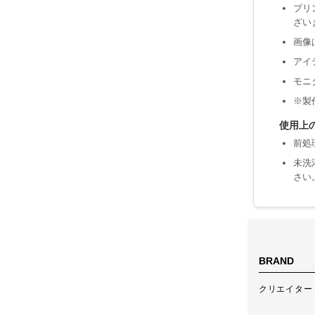
プリ
ざい
画像
アイ
モニ
※製
使用上
前処
未洗
さい
BRAND
クリエイター