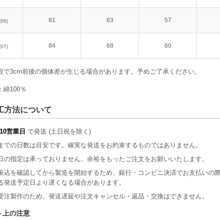
81
63
57
(06)
84
68
60
(07)
程で3cm前後の個体差が生じる場合があります。予めご了承ください。
綿100％
工方法について
10営業日
で発送 (土日祝を除く)
までの日数は目安です。確実な発送をお約束するものではありません。
日の指定は承っておりません。余裕をもったご注文をお願いいたします。
振込を確認してから製造を開始するため、銀行・コンビニ決済でお支払いの
る発送予定日より遅くなる場合があります。
受注製作のため、発送遅延や注文キャンセル・返品・交換はできません。
ト上の注意