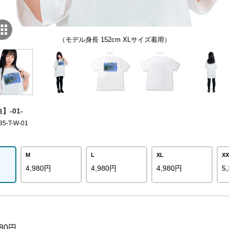
（モデル身長 152cm XLサイズ着用）
】-01-
-T-W-01
M
L
XL
XX
4,980円
4,980円
4,980円
5
80円