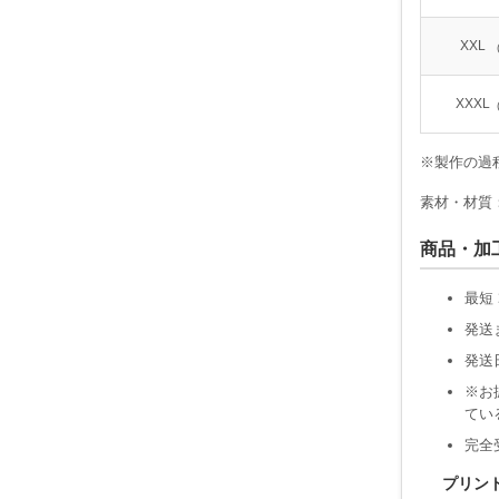
XXL
XXXL
※製作の過
素材・材質：
商品・加
最短
発送
発送
※お
てい
完全
プリン