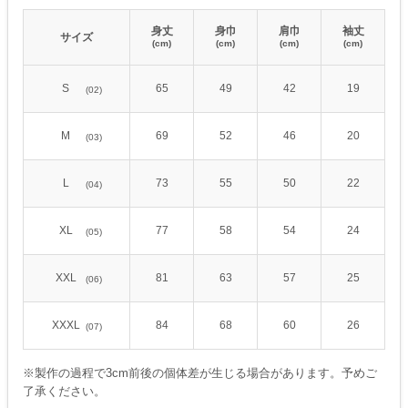
身丈
身巾
肩巾
袖丈
サイズ
(cm)
(cm)
(cm)
(cm)
S
65
49
42
19
(02)
M
69
52
46
20
(03)
L
73
55
50
22
(04)
XL
77
58
54
24
(05)
XXL
81
63
57
25
(06)
XXXL
84
68
60
26
(07)
※製作の過程で3cm前後の個体差が生じる場合があります。予めご
了承ください。