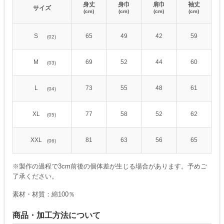
身丈
身巾
肩巾
袖丈
サイズ
(cm)
(cm)
(cm)
(cm)
S
65
49
42
59
(02)
M
69
52
44
60
(03)
L
73
55
48
61
(04)
XL
77
58
52
62
(05)
XXL
81
63
56
65
(06)
※製作の過程で3cm前後の個体差が生じる場合があります。予めご
了承ください。
素材・材質：綿100％
商品・加工方法について