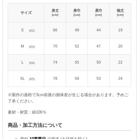
身丈
身巾
肩巾
袖丈
サイズ
(cm)
(cm)
(cm)
(cm)
S
66
49
44
19
(02)
M
70
52
47
20
(03)
L
74
55
50
22
(04)
XL
78
58
53
24
(05)
※製作の過程で3cm前後の個体差が生じる場合があります。予めご
了承ください。
素材・材質：綿100％
商品・加工方法について
最短
10営業日
で発送 (土日祝を除く)